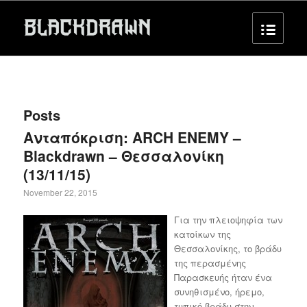
Posts
Ανταπόκριση: ARCH ENEMY –
Blackdrawn – Θεσσαλονίκη
(13/11/15)
November 22, 2015
Για την πλειοψηφία των
κατοίκων της
Θεσσαλονίκης, το βράδυ
της περασμένης
Παρασκευής ήταν ένα
συνηθισμένο, ήρεμο,
τυπικό βράδυ στην