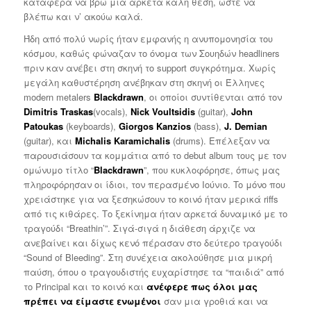
κατάφερα να βρω μια αρκετά καλή θέση, ώστε να
βλέπω και ν’ ακούω καλά.
Ήδη από πολύ νωρίς ήταν εμφανής η ανυπομονησία του
κόσμου, καθώς φώναζαν το όνομα των Σουηδών headliners
πριν καν ανέβει στη σκηνή το support συγκρότημα. Χωρίς
μεγάλη καθυστέρηση ανέβηκαν στη σκηνή οι Έλληνες
modern metalers
Blackdrawn
, οι οποίοι συντίθενται από τον
Dimitris Traskas
(vocals),
Nick Voultsidis
(guitar),
John
Patoukas
(keyboards),
Giorgos Kanzios
(bass),
J. Demian
(guitar), και
Michalis Karamichalis
(drums). Επέλεξαν να
παρουσιάσουν τα κομμάτια από το debut album τους με τον
ομώνυμο τίτλο “
Blackdrawn
”, που κυκλοφόρησε, όπως μας
πληροφόρησαν οι ίδιοι, τον περασμένο Ιούνιο. To μόνο που
χρειάστηκε για να ξεσηκώσουν το κοινό ήταν μερικά riffs
από τις κιθάρες. Το ξεκίνημα ήταν αρκετά δυναμικό με το
τραγούδι “Breathin’”. Σιγά-σιγά η διάθεση άρχιζε να
ανεβαίνει και δίχως κενό πέρασαν στο δεύτερο τραγούδι
“Sound of Bleeding”. Στη συνέχεια ακολούθησε μια μικρή
παύση, όπου ο τραγουδιστής ευχαρίστησε τα “παιδιά” από
το Principal και το κοινό και
ανέφερε πως όλοι μας
πρέπει να είμαστε ενωμένοι
σαν μια γροθιά και να