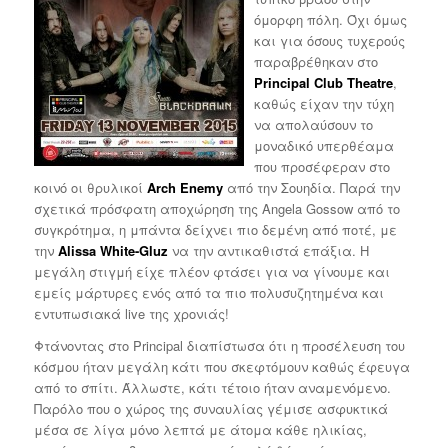
όμορφη πόλη. Όχι όμως
και για όσους τυχερούς
παραβρέθηκαν στο
Principal Club Theatre
,
καθώς είχαν την τύχη
να απολαύσουν το
μοναδικό υπερθέαμα
που προσέφεραν στο
κοινό οι θρυλικοί
Arch Enemy
από την Σουηδία. Παρά την
σχετικά πρόσφατη αποχώρηση της Angela Gossow από το
συγκρότημα, η μπάντα δείχνει πιο δεμένη από ποτέ, με
την
Alissa White-Gluz
να την αντικαθιστά επάξια. Η
μεγάλη στιγμή είχε πλέον φτάσει για να γίνουμε και
εμείς μάρτυρες ενός από τα πιο πολυσυζητημένα και
εντυπωσιακά live της χρονιάς!
Φτάνοντας στο Principal διαπίστωσα ότι η προσέλευση του
κόσμου ήταν μεγάλη κάτι που σκεφτόμουν καθώς έφευγα
από το σπίτι. Άλλωστε, κάτι τέτοιο ήταν αναμενόμενο.
Παρόλο που ο χώρος της συναυλίας γέμισε ασφυκτικά
μέσα σε λίγα μόνο λεπτά με άτομα κάθε ηλικίας,