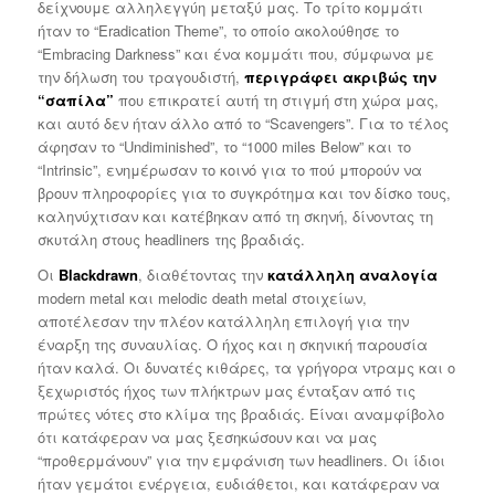
δείχνουμε αλληλεγγύη μεταξύ μας. Το τρίτο κομμάτι
ήταν το “Eradication Theme”, το οποίο ακολούθησε το
“Embracing Darkness” και ένα κομμάτι που, σύμφωνα με
την δήλωση του τραγουδιστή,
περιγράφει ακριβώς την
“σαπίλα”
που επικρατεί αυτή τη στιγμή στη χώρα μας,
και αυτό δεν ήταν άλλο από το “Scavengers”. Για το τέλος
άφησαν το “Undiminished”, το “1000 miles Below” και το
“Intrinsic”, ενημέρωσαν το κοινό για το πού μπορούν να
βρουν πληροφορίες για το συγκρότημα και τον δίσκο τους,
καληνύχτισαν και κατέβηκαν από τη σκηνή, δίνοντας τη
σκυτάλη στους headliners της βραδιάς.
Οι
Blackdrawn
, διαθέτοντας την
κατάλληλη αναλογία
modern metal και melodic death metal στοιχείων,
αποτέλεσαν την πλέον κατάλληλη επιλογή για την
έναρξη της συναυλίας. Ο ήχος και η σκηνική παρουσία
ήταν καλά. Οι δυνατές κιθάρες, τα γρήγορα ντραμς και ο
ξεχωριστός ήχος των πλήκτρων μας ένταξαν από τις
πρώτες νότες στο κλίμα της βραδιάς. Είναι αναμφίβολο
ότι κατάφεραν να μας ξεσηκώσουν και να μας
“προθερμάνουν” για την εμφάνιση των headliners. Οι ίδιοι
ήταν γεμάτοι ενέργεια, ευδιάθετοι, και κατάφεραν να