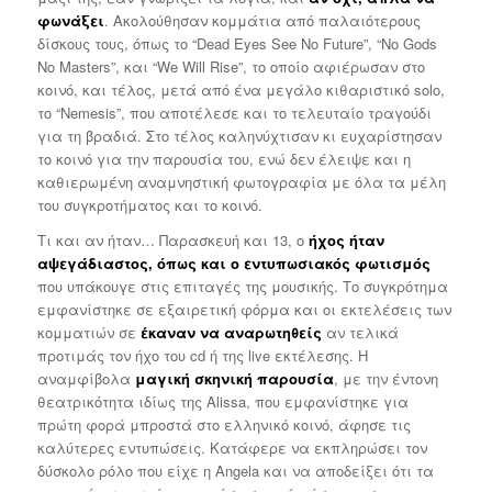
φωνάξει
. Ακολούθησαν κομμάτια από παλαιότερους
δίσκους τους, όπως το “Dead Eyes See No Future”, “No Gods
No Masters”, και “We Will Rise”, το οποίο αφιέρωσαν στο
κοινό, και τέλος, μετά από ένα μεγάλο κιθαριστικό solo,
το “Nemesis”, που αποτέλεσε και το τελευταίο τραγούδι
για τη βραδιά. Στο τέλος καληνύχτισαν κι ευχαρίστησαν
το κοινό για την παρουσία του, ενώ δεν έλειψε και η
καθιερωμένη αναμνηστική φωτογραφία με όλα τα μέλη
του συγκροτήματος και το κοινό.
Τι και αν ήταν… Παρασκευή και 13, ο
ήχος ήταν
αψεγάδιαστος, όπως και ο εντυπωσιακός φωτισμός
που υπάκουγε στις επιταγές της μουσικής. Το συγκρότημα
εμφανίστηκε σε εξαιρετική φόρμα και οι εκτελέσεις των
κομματιών σε
έκαναν να αναρωτηθείς
αν τελικά
προτιμάς τον ήχο του cd ή της live εκτέλεσης. H
αναμφίβολα
μαγική σκηνική παρουσία
, με την έντονη
θεατρικότητα ιδίως της Alissa, που εμφανίστηκε για
πρώτη φορά μπροστά στο ελληνικό κοινό, άφησε τις
καλύτερες εντυπώσεις. Κατάφερε να εκπληρώσει τον
δύσκολο ρόλο που είχε η Angela και να αποδείξει ότι τα