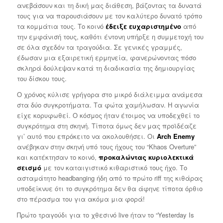
ανεβάσουν και τη δική μας διάθεση, βάζοντας τα δυνατά
τους για να παρουσιάσουν με τον καλύτερο δυνατό τρόπο
τα κομμάτια τους. Το κοινό
έδειξε ευχαριστημένο
από
την εμφάνισή τους, καθότι έντονη υπήρξε η συμμετοχή του
σε όλα σχεδόν τα τραγούδια. Σε γενικές γραμμές,
έδωσαν μια εξαιρετική ερμηνεία, φανερώνοντας πόσο
σκληρά δούλεψαν κατά τη διαδικασία της δημιουργίας
του δίσκου τους.
Ο χρόνος κύλισε γρήγορα στο μικρό διάλειμμα ανάμεσα
στα δύο συγκροτήματα. Τα φώτα χαμήλωσαν. Η αγωνία
είχε κορυφωθεί. Ο κόσμος ήταν έτοιμος να υποδεχθεί το
συγκρότημα στη σκηνή. Τίποτα όμως δεν μας προϊδέαζε
γι’ αυτό που επρόκειτο να ακολουθήσει. Οι
Arch Enemy
ανέβηκαν στην σκηνή υπό τους ήχους του “Khaos Overture”
και κατέκτησαν το κοινό,
προκαλώντας κυριολεκτικά
σεισμό
με τον καταιγιστικό κιθαριστικό τους ήχο. Το
ασταμάτητο headbanging ήδη από το πρώτο riff της κιθάρας
υποδείκνυε ότι το συγκρότημα δεν θα άφηνε τίποτα όρθιο
στο πέρασμα του για ακόμα μια φορά!
Πρώτο τραγούδι για το χθεσινό live ήταν το “Yesterday Is