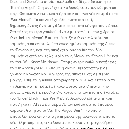
Dead and Gone”, το οποίο ακολούθησε δίχως διακοπή το
“Burning Angel”. Στη συνέχεια καλωσόρισαν τον κόσμο που
παρεβρισκόταν εκεί και πέρασαν σε ένα νέο κομμάτι: το
“War Eternal”. Τo κοινό είχε ήδη εκστασιαστεί,
δημιουργώντας ένα μεγάλο moshpit στο κέντρο του χώρου.
Στο τέλος του τραγουδιού είχαν μετατρέψει τον χώρο σε
ένα ‘hellish inferno’. Έπειτα έπαιξαν ένα παλαιότερο
κομμάτι, που αποτελεί το αγαπημένο κομμάτι της Alissa,
το “Ravenous”, και στη συνέχεια ακολούθησαν δύο
κομμάτια από τον τελευταίο τους δίσκο: το “Stolen Life” και
το “You Will Know My Name”. Επόμενο τραγούδι αποτέλεσε
το “My Apocalypse”. Σύντομα η σκηνή μετατράπηκε σε
ζωντανή κόλαση και ο χώρος της συναυλίας σε πεδίο
μάχης! Έπειτα η Alissa αποχώρησε για λίγα λεπτά από
τη σκηνή, και επέστρεψε κρατώντας μια σημαία, την
οποία ανέμισε μπροστά στο κοινό υπό τον ήχο της έναρξης
του “Under Black Flags We March”. Ακολούθησε μια μικρή
παύση και η Alissa ενημέρωσε τον κόσμο ότι το επόμενο
κομμάτι θα ήταν το “As The Pages Burn”, το οποίο
αποτελεί ένα από τα αγαπημένα της τραγούδια από το
νέο άλμπουμ, παρακαλώντας το κοινό να τραγουδήσει
μαζί της, εάν γνωρίζει τα λόγια, και
αν όχι, απλά να